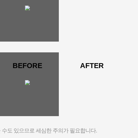
BEFORE
AFTER
을 수도 있으므로 세심한 주의가 필요합니다.